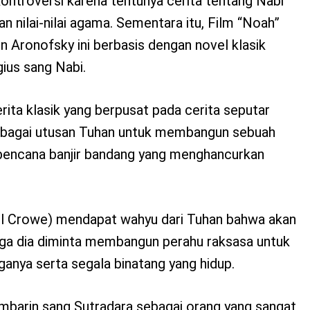
kontroversi karena tentunya cerita tentang Nabi
n nilai-nilai agama. Sementara itu, Film “Noah”
n Aronofsky ini berbasis dengan novel klasik
igius sang Nabi.
rita klasik yang berpusat pada cerita seputar
ebagai utusan Tuhan untuk membangun sebuah
 bencana banjir bandang yang menghancurkan
el Crowe) mendapat wahyu dari Tuhan bahwa akan
ngga dia diminta membangun perahu raksasa untuk
anya serta segala binatang yang hidup.
ambarin sang Sutradara sebagai orang yang sangat