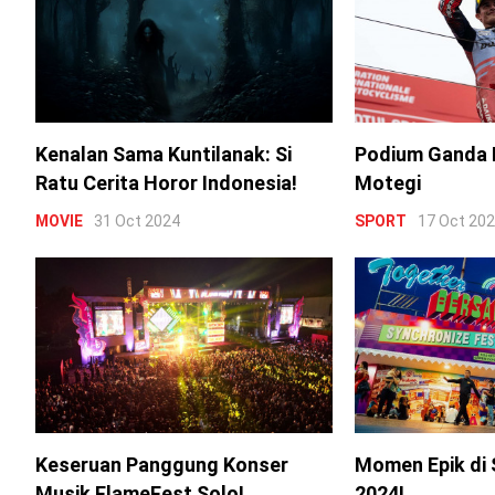
Kenalan Sama Kuntilanak: Si
Podium Ganda 
Ratu Cerita Horor Indonesia!
Motegi
MOVIE
31 Oct 2024
SPORT
17 Oct 20
Keseruan Panggung Konser
Momen Epik di 
Musik FlameFest Solo!
2024!