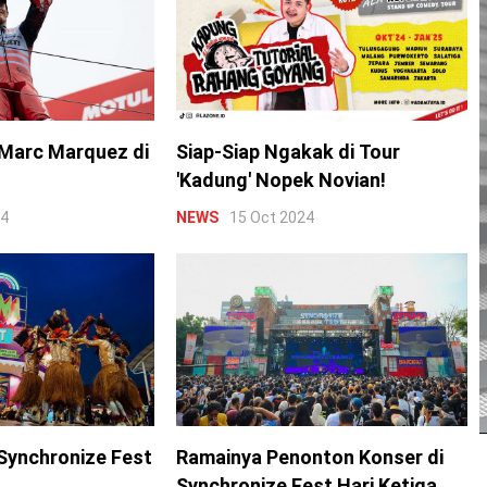
Marc Marquez di
Siap-Siap Ngakak di Tour
'Kadung' Nopek Novian!
24
NEWS
15 Oct 2024
Synchronize Fest
Ramainya Penonton Konser di
Synchronize Fest Hari Ketiga