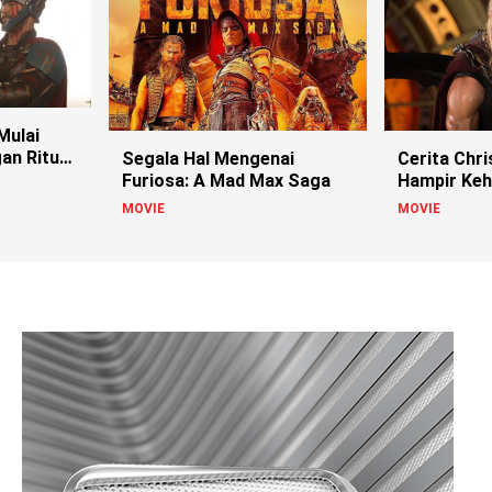
Mulai
an Ritual
Segala Hal Mengenai
Cerita Chr
Furiosa: A Mad Max Saga
Hampir Keh
Thor
MOVIE
MOVIE