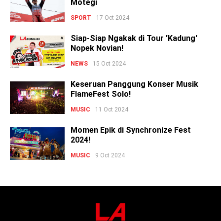
Motegi
SPORT
17 Oct 2024
Siap-Siap Ngakak di Tour 'Kadung'
Nopek Novian!
NEWS
15 Oct 2024
Keseruan Panggung Konser Musik
FlameFest Solo!
MUSIC
11 Oct 2024
Momen Epik di Synchronize Fest
2024!
MUSIC
9 Oct 2024