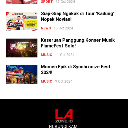
SPORT
17 Oct 2024
Siap-Siap Ngakak di Tour 'Kadung'
Nopek Novian!
NEWS
15 Oct 2024
Keseruan Panggung Konser Musik
FlameFest Solo!
MUSIC
11 Oct 2024
Momen Epik di Synchronize Fest
2024!
MUSIC
9 Oct 2024
HUBUNGI KAMI