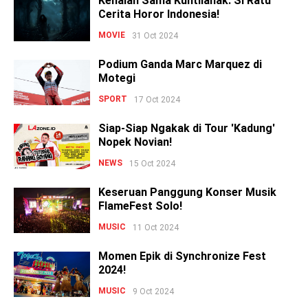
Kenalan Sama Kuntilanak: Si Ratu
Cerita Horor Indonesia!
MOVIE
31 Oct 2024
Podium Ganda Marc Marquez di
Motegi
SPORT
17 Oct 2024
Siap-Siap Ngakak di Tour 'Kadung'
Nopek Novian!
NEWS
15 Oct 2024
Keseruan Panggung Konser Musik
FlameFest Solo!
MUSIC
11 Oct 2024
Momen Epik di Synchronize Fest
2024!
MUSIC
9 Oct 2024