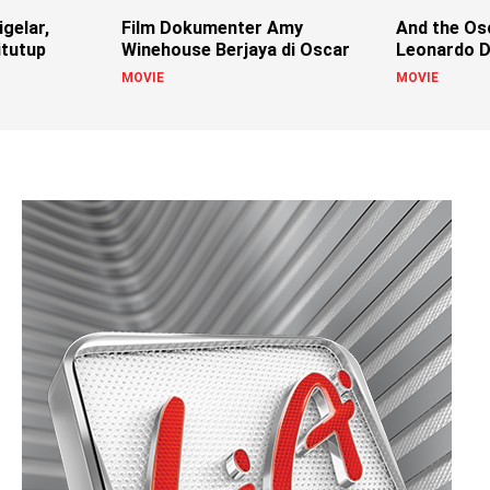
igelar,
Film Dokumenter Amy
And the Os
itutup
Winehouse Berjaya di Oscar
Leonardo D
MOVIE
MOVIE