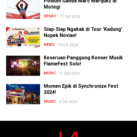
Podium Ganda Marc Marquez di
Motegi
SPORT
17 Oct 2024
Siap-Siap Ngakak di Tour 'Kadung'
Nopek Novian!
NEWS
15 Oct 2024
Keseruan Panggung Konser Musik
FlameFest Solo!
MUSIC
11 Oct 2024
Momen Epik di Synchronize Fest
2024!
MUSIC
9 Oct 2024