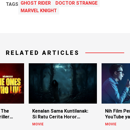
GHOST RIDER
DOCTOR STRANGE
TAGS
MARVEL KNIGHT
RELATED ARTICLES
 The
Kenalan Sama Kuntilanak:
Nih Film Pe
iller
Si Ratu Cerita Horor
YouTube ya
Indonesia!
MOVIE
MOVIE