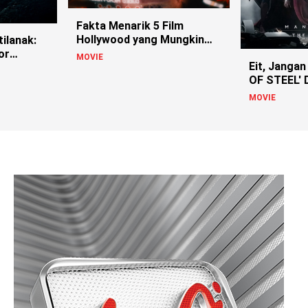
Fakta Menarik 5 Film
Hollywood yang Mungkin
ilanak:
Belom Lo Ketahui
or
MOVIE
Eit, Janga
OF STEEL'
Versi Nolan
MOVIE