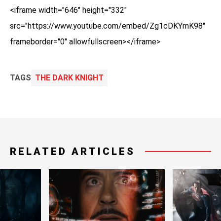
<iframe width="646" height="332"
src="https://www.youtube.com/embed/Zg1cDKYmK98"
frameborder="0" allowfullscreen></iframe>
TAGS
THE DARK KNIGHT
RELATED ARTICLES