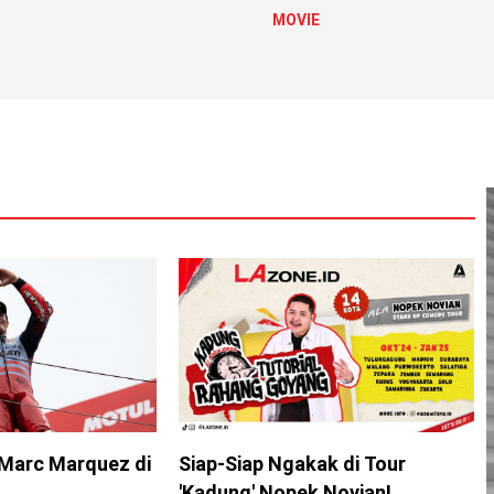
MOVIE
Marc Marquez di
Siap-Siap Ngakak di Tour
'Kadung' Nopek Novian!