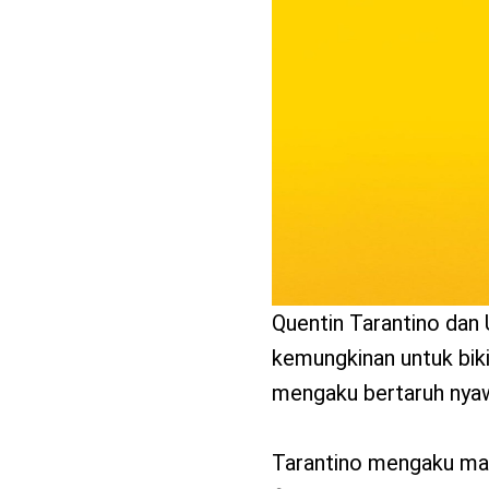
benefit
menarik
Quentin Tarantino da
kemungkinan untuk biki
mengaku bertaruh nyawa
Tarantino mengaku mas