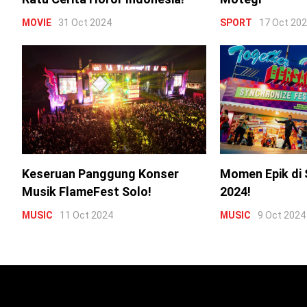
MOVIE
31 Oct 2024
SPORT
17 Oct 20
Keseruan Panggung Konser
Momen Epik di 
Musik FlameFest Solo!
2024!
MUSIC
11 Oct 2024
MUSIC
9 Oct 2024