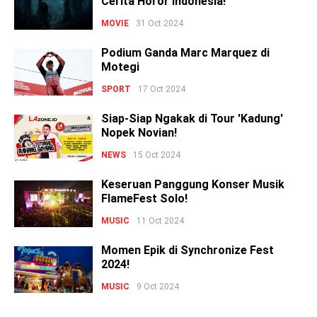
Cerita Horor Indonesia!
MOVIE
31 Oct 2024
Podium Ganda Marc Marquez di
Motegi
SPORT
17 Oct 2024
Siap-Siap Ngakak di Tour 'Kadung'
Nopek Novian!
NEWS
15 Oct 2024
Keseruan Panggung Konser Musik
FlameFest Solo!
MUSIC
11 Oct 2024
Momen Epik di Synchronize Fest
2024!
MUSIC
9 Oct 2024