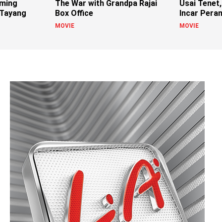
aming
The War with Grandpa Rajai
Usai Tenet,
 Tayang
Box Office
Incar Pera
MOVIE
MOVIE