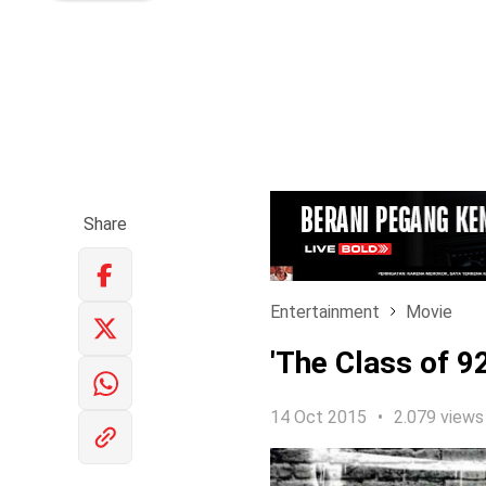
Share
Entertainment
Movie
'The Class of 9
14 Oct 2015
2.079 views