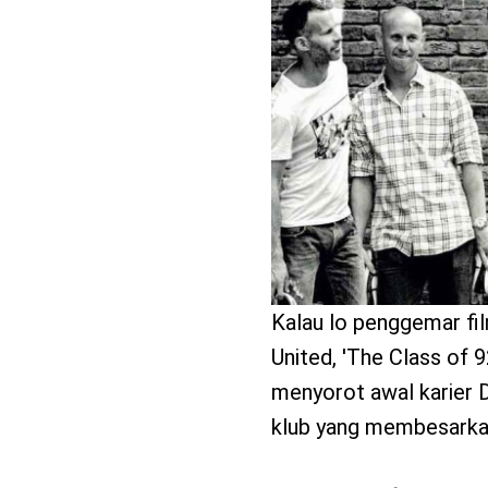
benefit
menarik
Kalau lo penggemar fi
United, 'The Class of 
menyorot awal karier D
klub yang membesarka