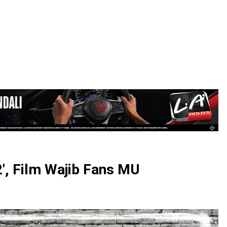
LOGIN
2', Film Wajib Fans MU