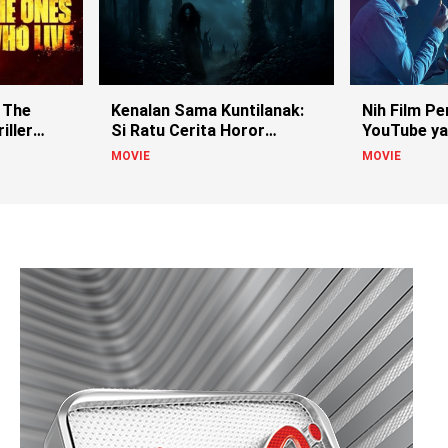
 The
Kenalan Sama Kuntilanak:
Nih Film Pe
iller
Si Ratu Cerita Horor
YouTube ya
Indonesia!
MOVIE
MOVIE