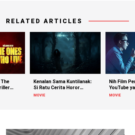
RELATED ARTICLES
 The
Kenalan Sama Kuntilanak:
Nih Film Pe
iller
Si Ratu Cerita Horor
YouTube ya
Indonesia!
MOVIE
MOVIE