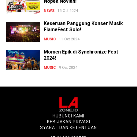
Nopek Novian!
NEWS
15 Oct 2024
Keseruan Panggung Konser Musik
FlameFest Solo!
MUSIC
11 Oct 2024
Momen Epik di Synchronize Fest
2024!
MUSIC
9 Oct 2024
HUBUNGI KAMI
KEBIJAKAN PRIVASI
SYARAT DAN KETENTUAN