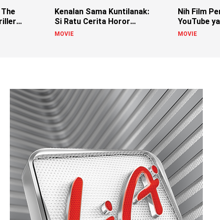
 The
Kenalan Sama Kuntilanak:
Nih Film Pe
iller
Si Ratu Cerita Horor
YouTube ya
Indonesia!
MOVIE
MOVIE