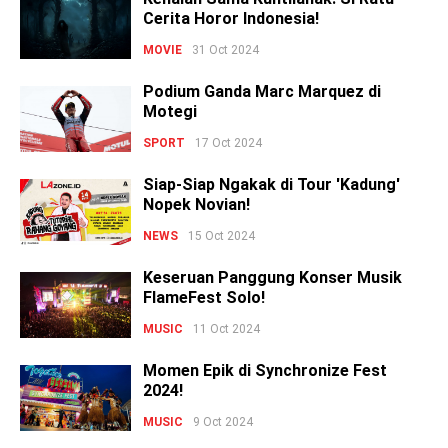
Cerita Horor Indonesia!
MOVIE
31 Oct 2024
Podium Ganda Marc Marquez di
Motegi
SPORT
17 Oct 2024
Siap-Siap Ngakak di Tour 'Kadung'
Nopek Novian!
NEWS
15 Oct 2024
Keseruan Panggung Konser Musik
FlameFest Solo!
MUSIC
11 Oct 2024
Momen Epik di Synchronize Fest
2024!
MUSIC
9 Oct 2024