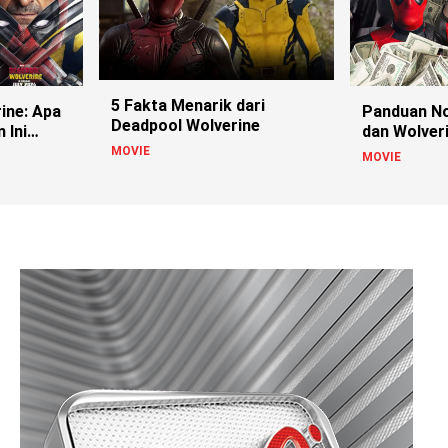
5 Fakta Menarik dari
ine: Apa
Panduan N
Deadpool Wolverine
 Ini
dan Wolver
Belum Per
MOVIE
MOVIE