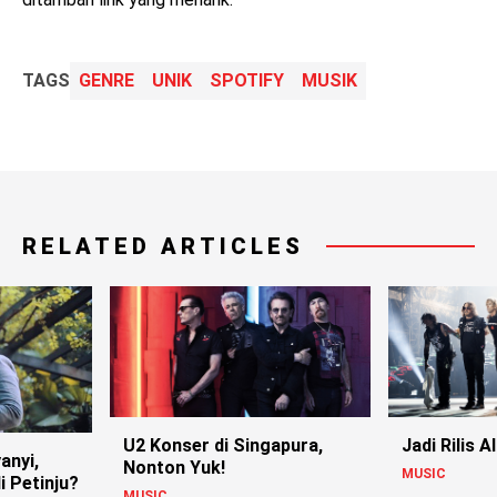
TAGS
GENRE
UNIK
SPOTIFY
MUSIK
RELATED ARTICLES
U2 Konser di Singapura,
Jadi Rilis 
anyi,
Nonton Yuk!
MUSIC
i Petinju?
MUSIC