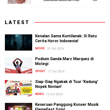
LATEST
Kenalan Sama Kuntilanak: Si Ratu
Cerita Horor Indonesia!
MOVIE
31 Oct 2024
Podium Ganda Marc Marquez di
Motegi
SPORT
17 Oct 2024
Siap-Siap Ngakak di Tour 'Kadung'
Nopek Novian!
NEWS
15 Oct 2024
Keseruan Panggung Konser Musik
FlameFest Solo!