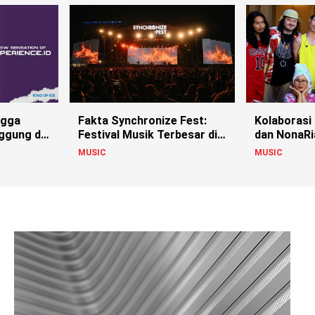
ngga
Fakta Synchronize Fest:
Kolaborasi 
ggung di
Festival Musik Terbesar di
dan NonaRi
Jakarta
Harmoni Ba
MUSIC
MUSIC