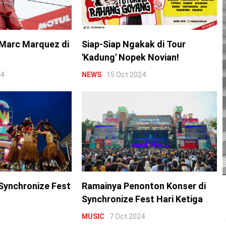
Marc Marquez di
Siap-Siap Ngakak di Tour
'Kadung' Nopek Novian!
24
NEWS
15 Oct 2024
Synchronize Fest
Ramainya Penonton Konser di
Synchronize Fest Hari Ketiga
MUSIC
7 Oct 2024