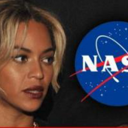
LOGIN
benefit
menarik