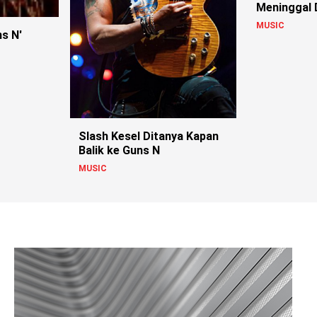
Meninggal 
MUSIC
s N'
Slash Kesel Ditanya Kapan
Balik ke Guns N
MUSIC