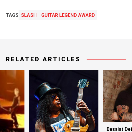
TAGS
SLASH
GUITAR LEGEND AWARD
RELATED ARTICLES
Bassist De