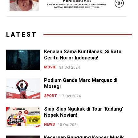
LATEST
Kenalan Sama Kuntilanak: Si Ratu
Cerita Horor Indonesia!
MOVIE
31 Oct 2024
Podium Ganda Marc Marquez di
Motegi
SPORT
17 Oct 2024
Siap-Siap Ngakak di Tour 'Kadung'
Nopek Novian!
NEWS
15 Oct 2024
Keseruan Panggung Konser Musik