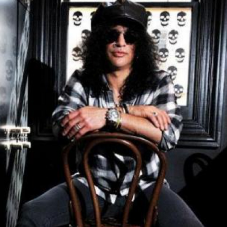
LOGIN
benefit
menarik