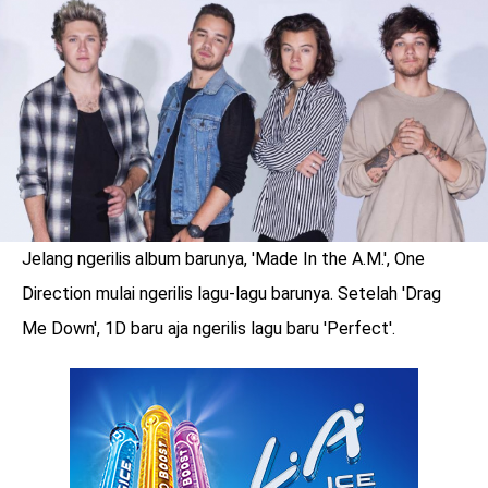
LOGIN
Jelang ngerilis album barunya, 'Made In the A.M.', One
Direction mulai ngerilis lagu-lagu barunya. Setelah 'Drag
Me Down', 1D baru aja ngerilis lagu baru 'Perfect'.
benefit
menarik