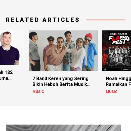
RELATED ARTICLES
nk 182
Cuma
7 Band Keren yang Sering
Noah Hingg
nit!
Bikin Heboh Berita Musik
Ramaikan 
Indonesia
Jambi!
MUSIC
MUSIC