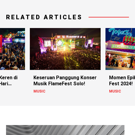
RELATED ARTICLES
Keren di
Keseruan Panggung Konser
Momen Epik
Hari
Musik FlameFest Solo!
Fest 2024!
MUSIC
MUSIC