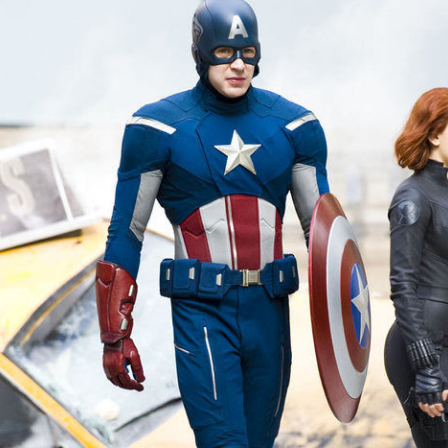
LOGIN
benefit
menarik