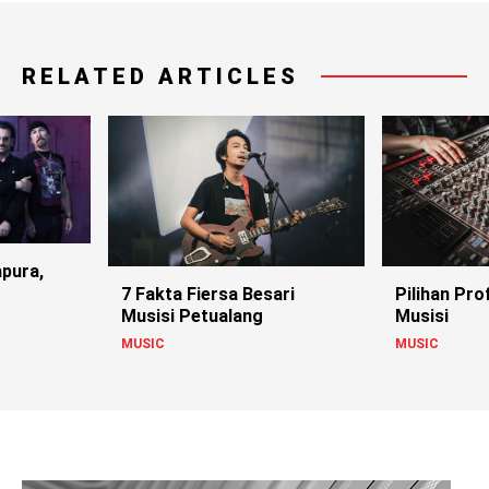
RELATED ARTICLES
apura,
7 Fakta Fiersa Besari
Pilihan Pro
Musisi Petualang
Musisi
MUSIC
MUSIC