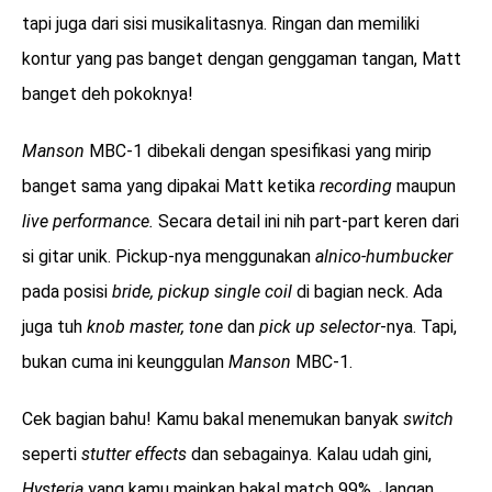
tapi juga dari sisi musikalitasnya. Ringan dan memiliki
kontur yang pas banget dengan genggaman tangan, Matt
banget deh pokoknya!
Manson
MBC-1 dibekali dengan spesifikasi yang mirip
banget sama yang dipakai Matt ketika
recording
maupun
live performance.
Secara detail ini nih part-part keren dari
si gitar unik. Pickup-nya menggunakan
alnico-humbucker
pada posisi
bride, pickup single coil
di bagian neck. Ada
juga tuh
knob master, tone
dan
pick up selector
-nya. Tapi,
bukan cuma ini keunggulan
Manson
MBC-1.
Cek bagian bahu! Kamu bakal menemukan banyak
switch
seperti
stutter effects
dan sebagainya. Kalau udah gini,
Hysteria
yang kamu mainkan bakal match 99%. Jangan