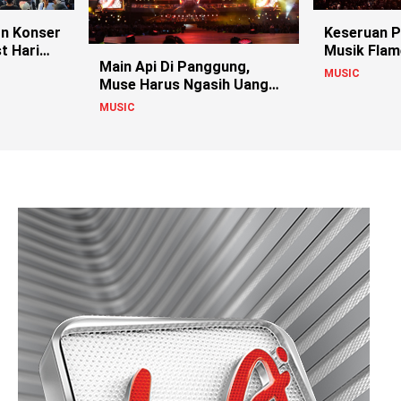
n Konser
Keseruan 
t Hari
Musik Flam
Main Api Di Panggung,
MUSIC
Muse Harus Ngasih Uang
Suap?!
MUSIC