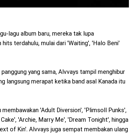
u-lagu album baru, mereka tak lupa
ts terdahulu, mulai dari 'Waiting', 'Halo Beni'
 panggung yang sama, Alvvays tampil menghibur
g langsung merapat ketika band asal Kanada itu
 membawakan 'Adult Diversion', 'Plimsoll Punks',
Cake', 'Archie, Marry Me', 'Dream Tonight', hingga
xt of Kin'. Alvvays juga sempat membakan ulang