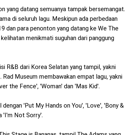
ton yang datang semuanya tampak bersemangat.
ama di seluruh lagu. Meskipun ada perbedaan
19 dan para penonton yang datang ke We The
 kelihatan menikmati suguhan dari panggung
isi R&B dari Korea Selatan yang tampil, yakni
. Rad Museum membawakan empat lagu, yakni
'Over the Fence', 'Woman' dan 'Mas Kid'.
 dengan 'Put My Hands on You', 'Love', 'Bony &
a 'I'm Not Sorry'.
This Stage is Bananas, tampil The Adams yang