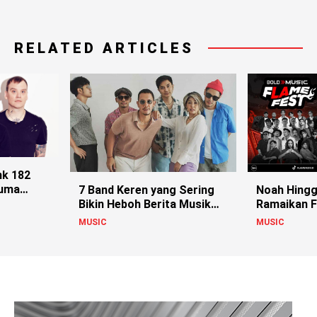
RELATED ARTICLES
nk 182
Cuma
7 Band Keren yang Sering
Noah Hingg
nit!
Bikin Heboh Berita Musik
Ramaikan 
Indonesia
Jambi!
MUSIC
MUSIC