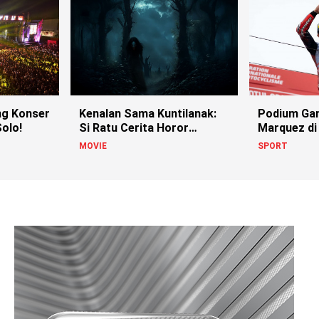
g Konser
Kenalan Sama Kuntilanak:
Podium Ga
olo!
Si Ratu Cerita Horor
Marquez di
Indonesia!
MOVIE
SPORT