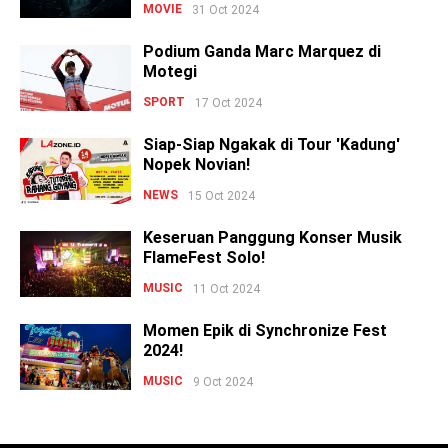
MOVIE
31 Oct 2024
Podium Ganda Marc Marquez di
Motegi
SPORT
17 Oct 2024
Siap-Siap Ngakak di Tour 'Kadung'
Nopek Novian!
NEWS
15 Oct 2024
Keseruan Panggung Konser Musik
FlameFest Solo!
MUSIC
11 Oct 2024
Momen Epik di Synchronize Fest
2024!
MUSIC
9 Oct 2024