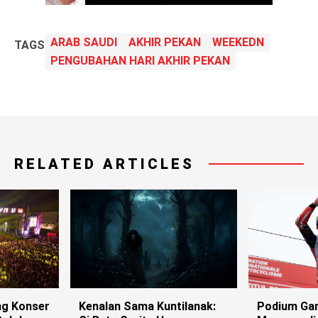
ARAB SAUDI
AKHIR PEKAN
WEEKEDN
TAGS
PENGUBAHAN HARI AKHIR PEKAN
RELATED ARTICLES
g Konser
Kenalan Sama Kuntilanak:
Podium Ga