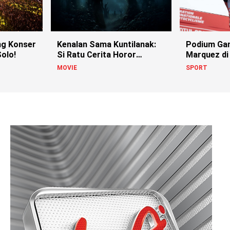
g Konser
Kenalan Sama Kuntilanak:
Podium Ga
olo!
Si Ratu Cerita Horor
Marquez di
Indonesia!
MOVIE
SPORT