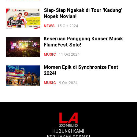
Siap-Siap Ngakak di Tour 'Kadung'
Nopek Novian!
NEWS
15 Oct 2024
Keseruan Panggung Konser Musik
FlameFest Solo!
MUSIC
11 Oct 2024
Momen Epik di Synchronize Fest
2024!
MUSIC
9 Oct 2024
HUBUNGI KAMI