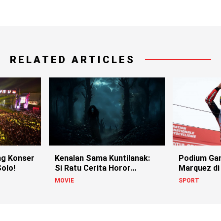
RELATED ARTICLES
g Konser
Kenalan Sama Kuntilanak:
Podium Ga
olo!
Si Ratu Cerita Horor
Marquez di
Indonesia!
MOVIE
SPORT