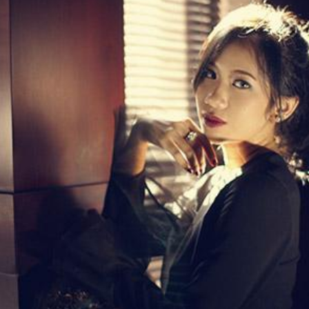
LOGIN
benefit
menarik