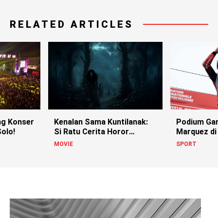
RELATED ARTICLES
g Konser
Kenalan Sama Kuntilanak:
Podium Ga
olo!
Si Ratu Cerita Horor
Marquez di
Indonesia!
MOVIE
SPORT