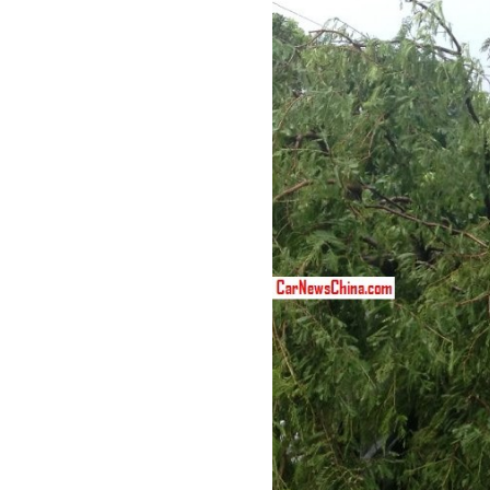
benefit
menarik