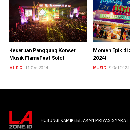
Keseruan Panggung Konser
Momen Epik di 
Musik FlameFest Solo!
2024!
MUSIC
11 Oct 2024
MUSIC
9 Oct 2024
HUBUNGI KAMI
KEBIJAKAN PRIVASI
SYARAT