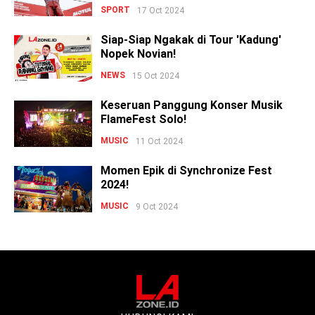
SPORT
17 Oct 2024
Siap-Siap Ngakak di Tour 'Kadung'
Nopek Novian!
NEWS
15 Oct 2024
Keseruan Panggung Konser Musik
FlameFest Solo!
MUSIC
11 Oct 2024
Momen Epik di Synchronize Fest
2024!
MUSIC
9 Oct 2024