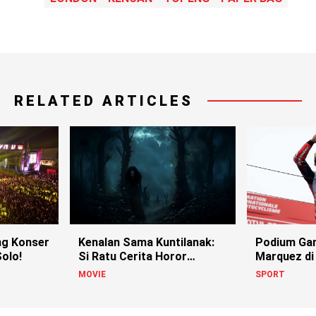
RELATED ARTICLES
g Konser
Kenalan Sama Kuntilanak:
Podium Ga
olo!
Si Ratu Cerita Horor
Marquez di
Indonesia!
MOVIE
SPORT