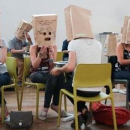
LOGIN
benefit
menarik