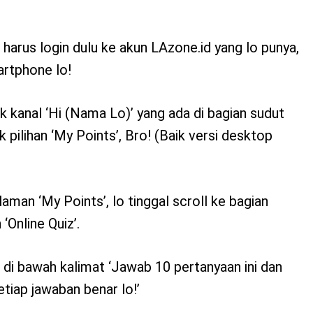
 harus login dulu ke akun LAzone.id yang lo punya,
artphone lo!
klik kanal ‘Hi (Nama Lo)’ yang ada di bagian sudut
ik pilihan ‘My Points’, Bro! (Baik versi desktop
aman ‘My Points’, lo tinggal scroll ke bagian
Online Quiz’.
t’ di bawah kalimat ‘Jawab 10 pertanyaan ini dan
etiap jawaban benar lo!’