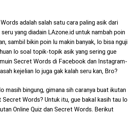
Words adalah salah satu cara paling asik dari
 seru yang diadain LAzone.id untuk nambah poin
n, sambil bikin poin lu makin banyak, lo bisa nguji
uan lo soal topik-topik asik yang sering gue
emuin Secret Words di Facebook dan Instagram-
sah kejelian lo juga gak kalah seru kan, Bro?
lo masih bingung, gimana sih caranya buat ikutan
t Secret Words? Untuk itu, gue bakal kasih tau lo
utan Online Quiz dan Secret Words. Berikut