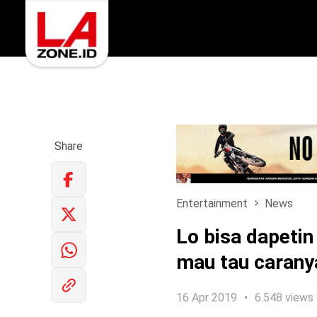
Share
Entertainment
News
Lo bisa dapetin
mau tau carany
16 Apr 2019
6.548 views