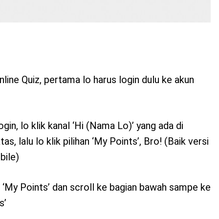
ine Quiz, pertama lo harus login dulu ke akun
gin, lo klik kanal ‘Hi (Nama Lo)’ yang ada di
s, lalu lo klik pilihan ‘My Points’, Bro! (Baik versi
ile)
e ‘My Points’ dan scroll ke bagian bawah sampe ke
s’