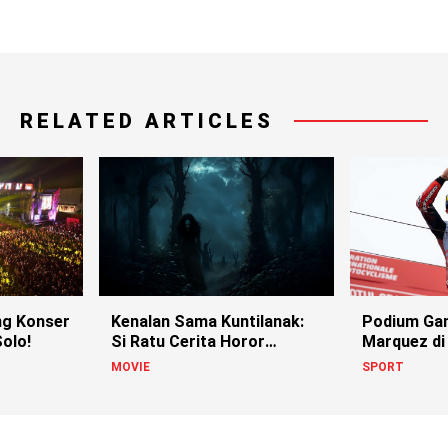
RELATED ARTICLES
g Konser
Kenalan Sama Kuntilanak:
Podium Ga
olo!
Si Ratu Cerita Horor
Marquez di
Indonesia!
MOVIE
SPORT