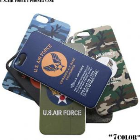
LOGIN
benefit
menarik