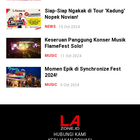
Siap-Siap Ngakak di Tour 'Kadung'
Nopek Novian!
NEWS
15 Oct 2024
Keseruan Panggung Konser Musik
FlameFest Solo!
MUSIC
11 Oct 2024
Momen Epik di Synchronize Fest
2024!
MUSIC
9 Oct 2024
HUBUNGI KAMI