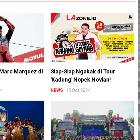
Marc Marquez di
Siap-Siap Ngakak di Tour
'Kadung' Nopek Novian!
24
NEWS
15 Oct 2024