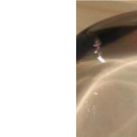
benefit
menarik