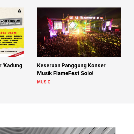
r 'Kadung'
Keseruan Panggung Konser
Musik FlameFest Solo!
MUSIC