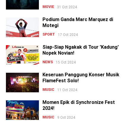
MOVIE
31 Oct 2024
Podium Ganda Marc Marquez di
Motegi
SPORT
17 Oct 2024
Siap-Siap Ngakak di Tour 'Kadung'
Nopek Novian!
NEWS
15 Oct 2024
Keseruan Panggung Konser Musik
FlameFest Solo!
MUSIC
11 Oct 2024
Momen Epik di Synchronize Fest
2024!
MUSIC
9 Oct 2024