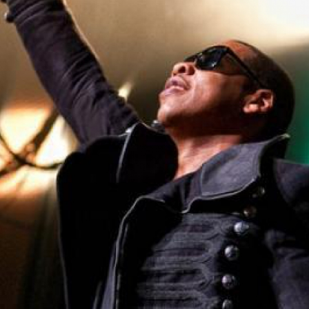
LOGIN
benefit
menarik