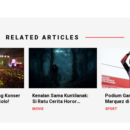
RELATED ARTICLES
g Konser
Kenalan Sama Kuntilanak:
Podium Ga
olo!
Si Ratu Cerita Horor
Marquez di
Indonesia!
MOVIE
SPORT