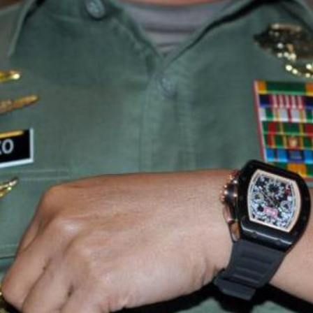
LOGIN
benefit
menarik