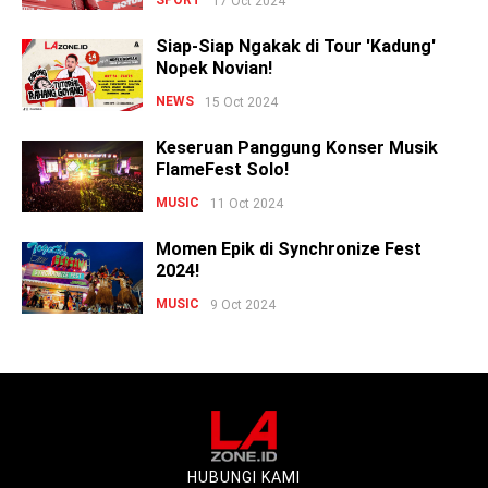
SPORT
17 Oct 2024
Siap-Siap Ngakak di Tour 'Kadung'
Nopek Novian!
NEWS
15 Oct 2024
Keseruan Panggung Konser Musik
FlameFest Solo!
MUSIC
11 Oct 2024
Momen Epik di Synchronize Fest
2024!
MUSIC
9 Oct 2024
HUBUNGI KAMI