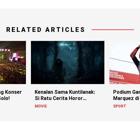
RELATED ARTICLES
g Konser
Kenalan Sama Kuntilanak:
Podium Ga
olo!
Si Ratu Cerita Horor
Marquez di
Indonesia!
MOVIE
SPORT