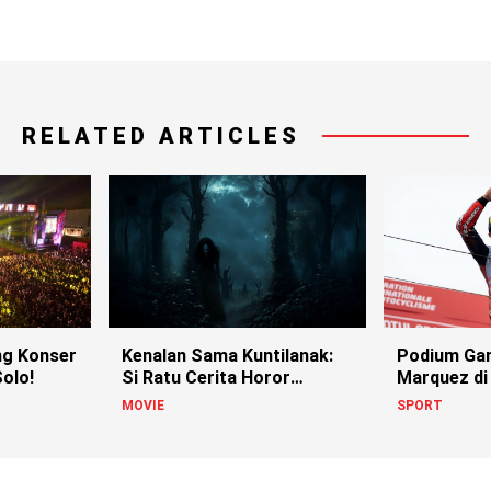
RELATED ARTICLES
g Konser
Kenalan Sama Kuntilanak:
Podium Ga
olo!
Si Ratu Cerita Horor
Marquez di
Indonesia!
MOVIE
SPORT