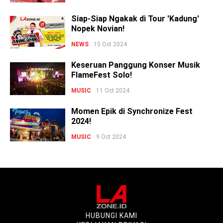
Siap-Siap Ngakak di Tour 'Kadung'
Nopek Novian!
NEWS
15 Oct 2024
Keseruan Panggung Konser Musik
FlameFest Solo!
MUSIC
11 Oct 2024
Momen Epik di Synchronize Fest
2024!
MUSIC
9 Oct 2024
HUBUNGI KAMI