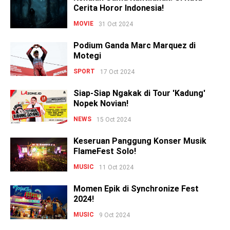
Cerita Horor Indonesia!
MOVIE
31 Oct 2024
Podium Ganda Marc Marquez di
Motegi
SPORT
17 Oct 2024
Siap-Siap Ngakak di Tour 'Kadung'
Nopek Novian!
NEWS
15 Oct 2024
Keseruan Panggung Konser Musik
FlameFest Solo!
MUSIC
11 Oct 2024
Momen Epik di Synchronize Fest
2024!
MUSIC
9 Oct 2024