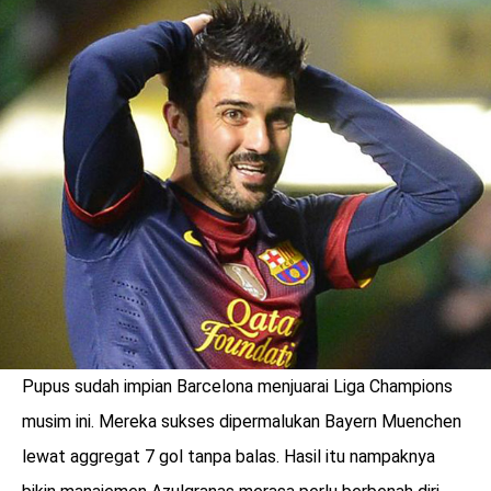
LOGIN
Pupus sudah impian Barcelona menjuarai Liga Champions
benefit
musim ini. Mereka sukses dipermalukan Bayern Muenchen
menarik
lewat aggregat 7 gol tanpa balas. Hasil itu nampaknya