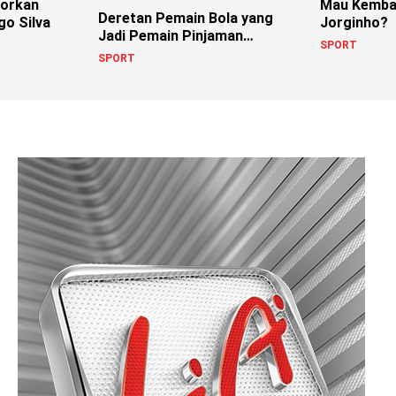
dorkan
Mau Kembal
Deretan Pemain Bola yang
go Silva
Jorginho?
Jadi Pemain Pinjaman
SPORT
Dalam Karirnya
SPORT