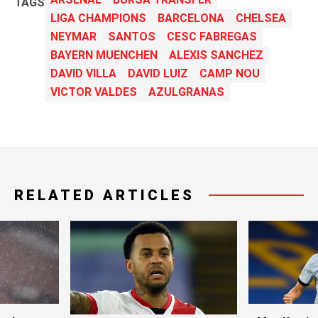
TAGS
LIGA CHAMPIONS
BARCELONA
CHELSEA
NEYMAR
SANTOS
CESC FABREGAS
BAYERN MUENCHEN
ALEXIS SANCHEZ
DAVID VILLA
DAVID LUIZ
CAMP NOU
VICTOR VALDES
AZULGRANAS
RELATED ARTICLES