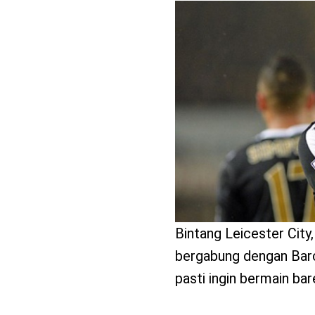
benefit
menarik
Bintang Leicester Cit
bergabung dengan Barc
pasti ingin bermain ba