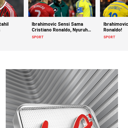
ahil
Ibrahimovic Sensi Sama
Ibrahimovi
a
Cristiano Ronaldo, Nyuruh
Ronaldo!
Doi Gabung Klub Kasta
SPORT
SPORT
Kedua!