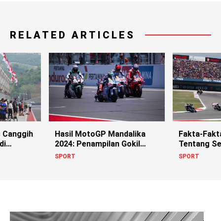
RELATED ARTICLES
s Canggih
Hasil MotoGP Mandalika
Fakta-Fakt
di
2024: Penampilan Gokil
Tentang Se
Marc Marquez
MotoGP
SPORT
SPORT