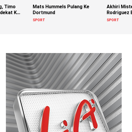
g, Timo
Mats Hummels Pulang Ke
Akhiri Mist
dekat Ke
Dortmund
Rodriguez 
Serie A?
SPORT
SPORT