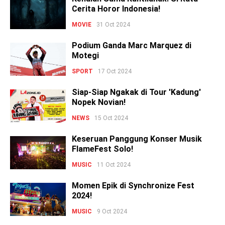
Cerita Horor Indonesia!
MOVIE
31 Oct 2024
Podium Ganda Marc Marquez di
Motegi
SPORT
17 Oct 2024
Siap-Siap Ngakak di Tour 'Kadung'
Nopek Novian!
NEWS
15 Oct 2024
Keseruan Panggung Konser Musik
FlameFest Solo!
MUSIC
11 Oct 2024
Momen Epik di Synchronize Fest
2024!
MUSIC
9 Oct 2024