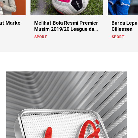
Barca Lep
Melihat Bola Resmi Premier
rut Marko
Cillessen
Musim 2019/20 League dari
Nike
SPORT
SPORT