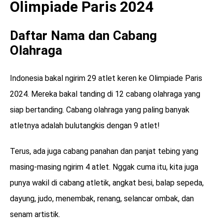
Olimpiade Paris 2024
Daftar Nama dan Cabang
Olahraga
Indonesia bakal ngirim 29 atlet keren ke Olimpiade Paris
2024. Mereka bakal tanding di 12 cabang olahraga yang
siap bertanding. Cabang olahraga yang paling banyak
atletnya adalah bulutangkis dengan 9 atlet!
Terus, ada juga cabang panahan dan panjat tebing yang
masing-masing ngirim 4 atlet. Nggak cuma itu, kita juga
punya wakil di cabang atletik, angkat besi, balap sepeda,
dayung, judo, menembak, renang, selancar ombak, dan
senam artistik.