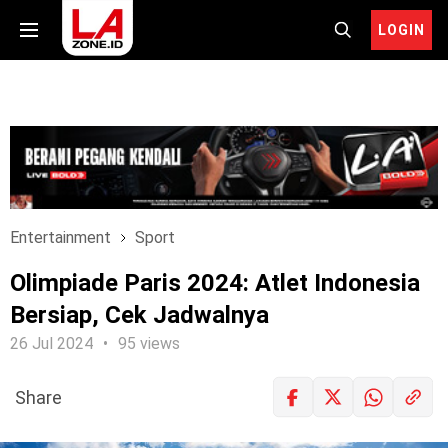
LOGIN
Entertainment
Sport
Olimpiade Paris 2024: Atlet Indonesia
Bersiap, Cek Jadwalnya
26 Jul 2024
95 views
Share