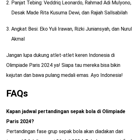
Panjat Tebing: Veddriq Leonardo, Rahmad Adi Mulyono,
Desak Made Rita Kusuma Dewi, dan Rajiah Sallsabilah
Angkat Besi: Eko Yuli Irawan, Rizki Juniansyah, dan Nurul
Akmal
Jangan lupa dukung atlet-atlet keren Indonesia di
Olimpiade Paris 2024 ya! Siapa tau mereka bisa bikin
kejutan dan bawa pulang medali emas. Ayo Indonesia!
FAQs
Kapan jadwal pertandingan sepak bola di Olimpiade
Paris 2024?
Pertandingan fase grup sepak bola akan diadakan dari