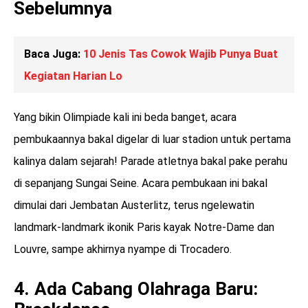
Sebelumnya
Baca Juga:
10 Jenis Tas Cowok Wajib Punya Buat
Kegiatan Harian Lo
Yang bikin Olimpiade kali ini beda banget, acara
pembukaannya bakal digelar di luar stadion untuk pertama
kalinya dalam sejarah! Parade atletnya bakal pake perahu
di sepanjang Sungai Seine. Acara pembukaan ini bakal
dimulai dari Jembatan Austerlitz, terus ngelewatin
landmark-landmark ikonik Paris kayak Notre-Dame dan
Louvre, sampe akhirnya nyampe di Trocadero.
4. Ada Cabang Olahraga Baru: