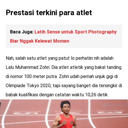
Prestasi terkini para atlet
Baca Juga:
Latih Sense untuk Sport Photography
Biar Nggak Kelewat Momen
Nah, salah satu atlet yang patut lo perhatiin nih adalah
Lalu Muhammad Zohri. Dia atlet atletik yang bakal tanding
di nomor 100 meter putra. Zohri udah pernah unjuk gigi di
Olimpiade Tokyo 2020, tapi sayang banget dia tersingkir di
babak kualifikasi dengan catatan waktu 10,26 detik.