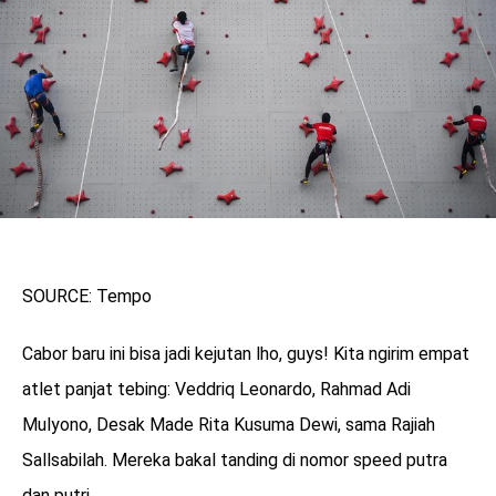
SOURCE: Tempo
Cabor baru ini bisa jadi kejutan lho, guys! Kita ngirim empat
atlet panjat tebing: Veddriq Leonardo, Rahmad Adi
Mulyono, Desak Made Rita Kusuma Dewi, sama Rajiah
Sallsabilah. Mereka bakal tanding di nomor speed putra
dan putri.