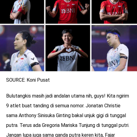
SOURCE: Koni Pusat
Bulutangkis masih jadi andalan utama nih, guys! Kita ngirim
9 atlet buat tanding di semua nomor. Jonatan Christie
sama Anthony Sinisuka Ginting bakal unjuk gigi di tunggal
putra. Terus ada Gregoria Mariska Tunjung di tunggal putri.
Jangan lupa juga sama ganda putra keren kita, Fajar