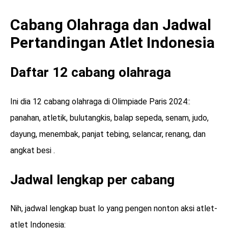
Cabang Olahraga dan Jadwal
Pertandingan Atlet Indonesia
Daftar 12 cabang olahraga
Ini dia 12 cabang olahraga di Olimpiade Paris 2024::
panahan, atletik, bulutangkis, balap sepeda, senam, judo,
dayung, menembak, panjat tebing, selancar, renang, dan
angkat besi .
Jadwal lengkap per cabang
Nih, jadwal lengkap buat lo yang pengen nonton aksi atlet-
atlet Indonesia: