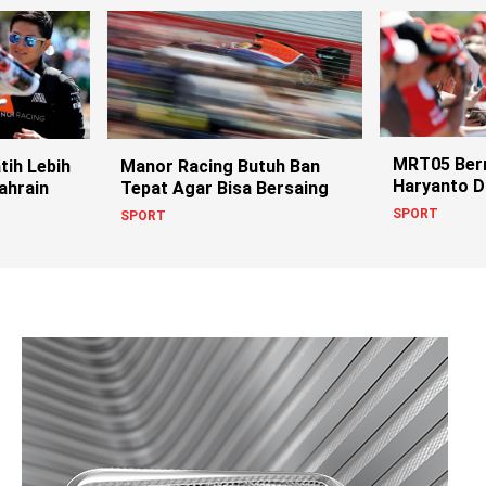
MRT05 Berm
tih Lebih
Manor Racing Butuh Ban
Haryanto D
ahrain
Tepat Agar Bisa Bersaing
Cepat
SPORT
SPORT