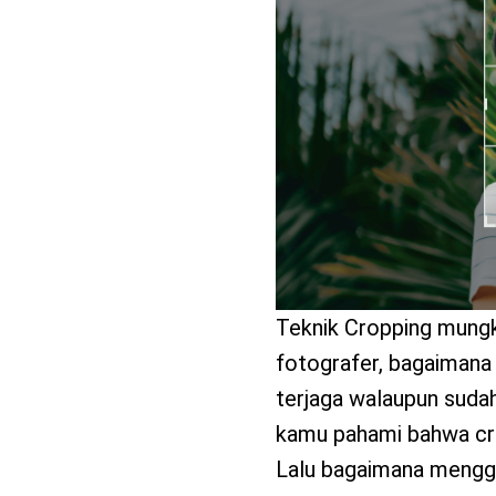
benefit
menarik
Teknik Cropping mungkin
fotografer, bagaimana
terjaga walaupun suda
kamu pahami bahwa cro
Lalu bagaimana menggu