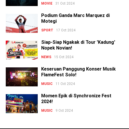
MOVIE
31 Oct 2024
Podium Ganda Marc Marquez di
Motegi
SPORT
17 Oct 2024
Siap-Siap Ngakak di Tour 'Kadung'
Nopek Novian!
NEWS
15 Oct 2024
Keseruan Panggung Konser Musik
FlameFest Solo!
MUSIC
11 Oct 2024
Momen Epik di Synchronize Fest
2024!
MUSIC
9 Oct 2024