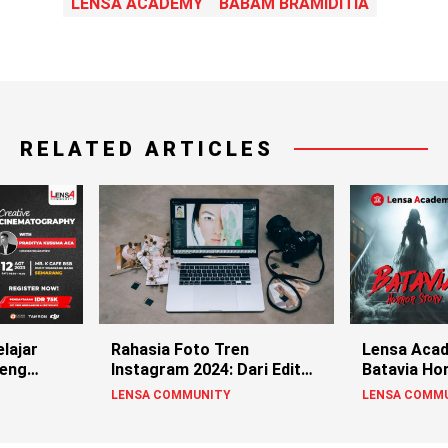
LENSA ACADEMY
BABAM BRAMIDITIA
RELATED ARTICLES
lajar
Rahasia Foto Tren
Lensa Acad
reng
Instagram 2024: Dari Edit
Batavia Ho
Sampe Viral!
Al Ghazali
LENSA COMMUNITY
LENSA COMM