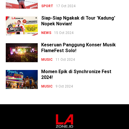
SPORT
17 Oct 2024
Siap-Siap Ngakak di Tour 'Kadung'
Nopek Novian!
NEWS
15 Oct 2024
Keseruan Panggung Konser Musik
FlameFest Solo!
MUSIC
11 Oct 2024
Momen Epik di Synchronize Fest
2024!
MUSIC
9 Oct 2024