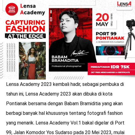
LOGIN
Lensa Academy 2023 kembali hadir, sebagai pembuka di
tahun ini, Lensa Academy 2023 akan dibuka di kota
Pontianak bersama dengan Babam Bramiditia yang akan
berbagi banyak hal khususnya tentang fotografi fashion
benefit
menarik
yang menarik. Lensa Academy Vol.1 bakal digelar di Port
99, Jalan Komodor Yos Sudarso pada 20 Mei 2023, mulai